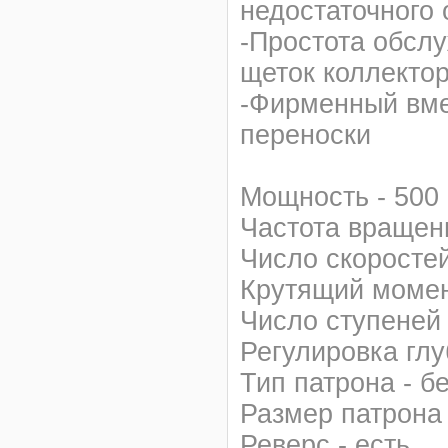
недостаточного
-Простота обсл
щеток коллекто
-Фирменный вме
переноски
Мощность - 500
Частота вращени
Число скоростей
Крутящий момен
Число ступеней
Регулировка глу
Тип патрона - б
Размер патрона 
Реверс - есть