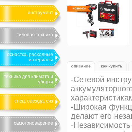
инструмент
силовая техника
оснастка, расходные
материалы
описание
как купить
техника для климата и
-Сетевой инстр
уборки
аккумуляторног
характеристика
спец. одежда, сиз
-Широкая функц
делают его нез
самогоноварение
-Независимость 