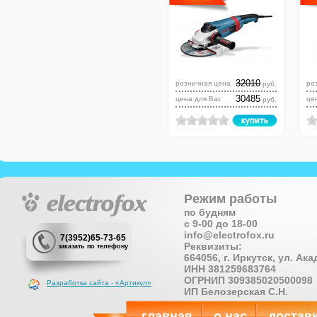
32010
розничная цена
ро
руб.
30485
цена для Вас
це
руб.
Режим работы
по будням
с 9-00 до 18-00
info@electrofox.ru
7(3952)65-73-65
Реквизиты:
заказать по телефону
664056, г. Иркутск, ул. Ак
ИНН 381259683764
ОГРНИП 309385020500098
Разработка сайта - «Артикул»
ИП Белозерская С.Н.
главная
о нас
достав