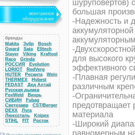
шуруповертов) о
большая произв
монтажное
оборудование
-Надежность и д
аккумуляторной 
бренды
аккумуляторным
Makita
Зубр
Bosch
-Двухскоростной
Gward
Sata
Elitech
Stayer
Viking
Kraftool
для высокого кр
Raco
Grinda
РОССИЯ
Evolution
эффективного с
LORIOT
RedVerg
HUTER
Ресанта
Wein
-Плавная регул
THERMEX
Hybest
FEDAST
Дед Алтай
различным креп
Русская дымка
-Ограничительн
FoxWeld
Вихрь
СИБИН
Fubag
предотвращает 
Светозавр
CST/Berger
DEXX
Луга
материала
Люкссталь
Knipex
STIHL
FIT
Росток
-Широкий диапа
равномерным на