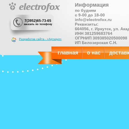
Информация
по будням
с 9-00 до 18-00
info@electrofox.ru
7(3952)65-73-65
Реквизиты:
заказать по телефону
664056, г. Иркутск, ул. Ак
ИНН 381259683764
ОГРНИП 309385020500098
Разработка сайта - «Артикул»
ИП Белозерская С.Н.
главная
о нас
достав