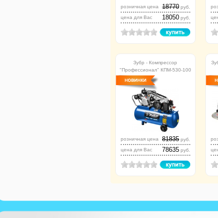
18770
розничная цена
ро
руб.
18050
цена для Вас
це
руб.
Зубр - Компрессор
Зу
"Профессионал" КПМ-530-100
81835
розничная цена
ро
руб.
78635
цена для Вас
це
руб.