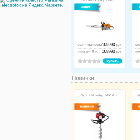
MS 880 75см (1124-2...
109990
розничная цена
ро
руб.
109990
цена для Вас
це
руб.
Новинки
Зубр - Мотобур МБ1-150
Зу