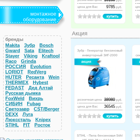
руб.
9785
цена для Вас
це
руб.
монтажное
оборудование
Акция
бренды
Makita
Зубр
Bosch
Gward
Sata
Elitech
Зубр - Генератор бензиновый
Stayer
Viking
Kraftool
инверторный ЗИГ-2000
се
Raco
Grinda
РОССИЯ
Evolution
LORIOT
RedVerg
HUTER
Ресанта
Wein
THERMEX
Hybest
FEDAST
Дед Алтай
Русская дымка
FoxWeld
Вихрь
38980
розничная цена
ро
руб.
СИБИН
Fubag
36545
цена для Вас
це
руб.
Светозавр
CST/Berger
DEXX
Луга
Люкссталь
Knipex
STIHL
FIT
Росток
STIHL - Пила бензиновая Stihl
STI