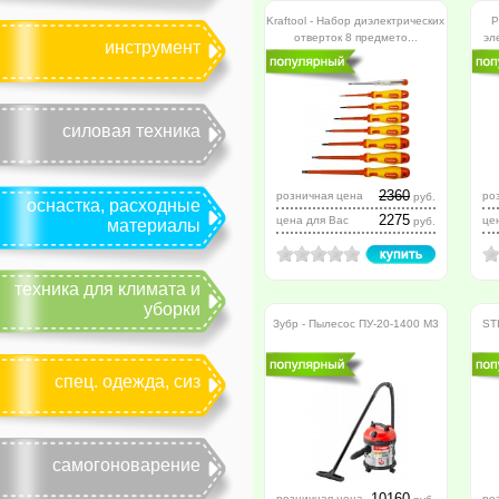
Kraftool - Набор диэлектрических
Р
отверток 8 предмето...
эл
инструмент
силовая техника
2360
розничная цена
ро
руб.
оснастка, расходные
2275
цена для Вас
це
руб.
материалы
техника для климата и
уборки
Зубр - Пылесос ПУ-20-1400 М3
ST
спец. одежда, сиз
самогоноварение
10160
розничная цена
ро