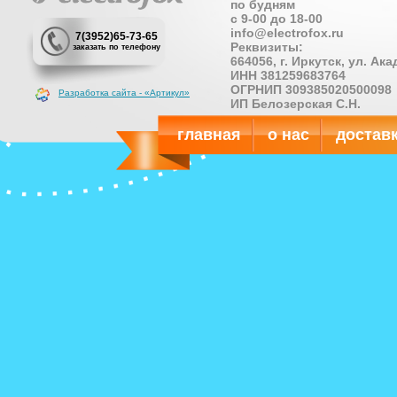
по будням
с 9-00 до 18-00
info@electrofox.ru
7(3952)65-73-65
Реквизиты:
заказать по телефону
664056, г. Иркутск, ул. Ак
ИНН 381259683764
ОГРНИП 309385020500098
Разработка сайта - «Артикул»
ИП Белозерская С.Н.
главная
о нас
достав