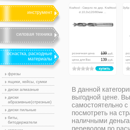
Kraftool - Сверло по дер. Krafttool
Зубр
инструмент
d.10,0х120/80мм ...
силовая техника
оснастка, расходные
139
розничная цена
ро
руб.
материалы
139
цена для Вас
це
руб.
фрезы
ящики, кейсы, сумки
В данной категори
диски алмазные
выгодной цене. В
диски
абразивные(отрезные)
самостоятельно с
диски пильные
посмотреть на ст
биты,
наличными деньгам
битодержатели
переводом по рас