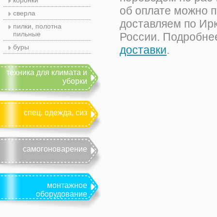
коронки
об оплате можно 
сверла
доставляем по Ирку
пилки, полотна
пильные
России. Подробне
буры
доставки
.
техника для климата и
уборки
спец. одежда, сиз
самогоноварение
монтажное
оборудование