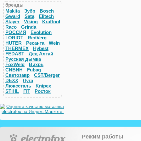
бренды
Makita
Зубр
Bosch
Gward
Sata
Elitech
Stayer
Viking
Kraftool
Raco
Grinda
РОССИЯ
Evolution
LORIOT
RedVerg
HUTER
Ресанта
Wein
THERMEX
Hybest
FEDAST
Дед Алтай
Русская дымка
FoxWeld
Вихрь
СИБИН
Fubag
Светозавр
CST/Berger
DEXX
Луга
Люкссталь
Knipex
STIHL
FIT
Росток
Режим работы