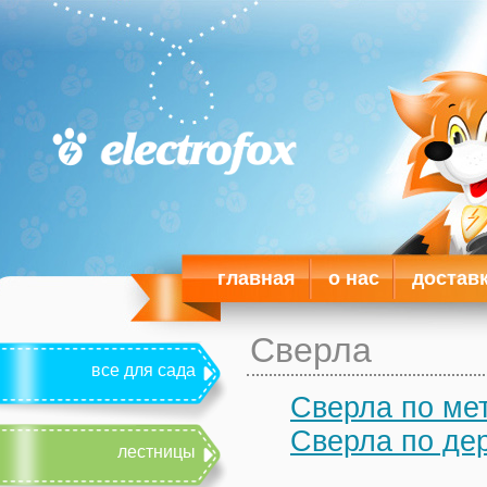
главная
о нас
достав
Сверла
все для сада
Сверла по ме
Сверла по де
лестницы