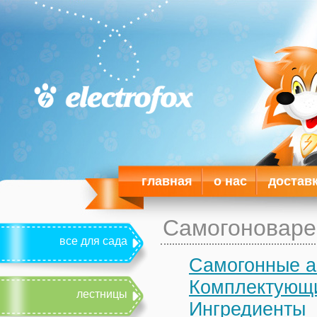
главная
о нас
достав
Самогоноваре
все для сада
Самогонные а
Комплектующи
лестницы
Ингредиенты