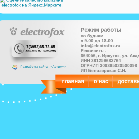
Режим работы
по будням
с 9-00 до 18-00
info@electrofox.ru
7(3952)65-73-65
Реквизиты:
заказать по телефону
664056, г. Иркутск, ул. Ак
ИНН 381259683764
ОГРНИП 309385020500098
Разработка сайта - «Артикул»
ИП Белозерская С.Н.
главная
о нас
достав