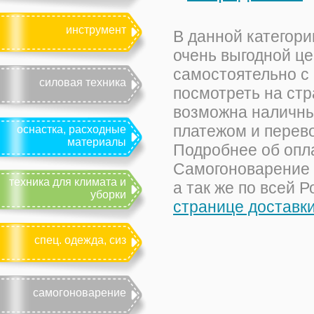
инструмент
В данной категори
очень выгодной ц
самостоятельно с
силовая техника
посмотреть на ст
возможна наличны
платежом и перево
оснастка, расходные
материалы
Подробнее об опл
Самогоноварение м
техника для климата и
а так же по всей 
уборки
странице доставк
спец. одежда, сиз
самогоноварение