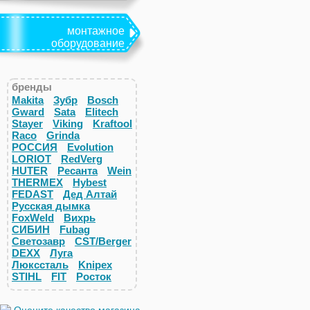
монтажное
оборудование
бренды
Makita
Зубр
Bosch
Gward
Sata
Elitech
Stayer
Viking
Kraftool
Raco
Grinda
РОССИЯ
Evolution
LORIOT
RedVerg
HUTER
Ресанта
Wein
THERMEX
Hybest
FEDAST
Дед Алтай
Русская дымка
FoxWeld
Вихрь
СИБИН
Fubag
Светозавр
CST/Berger
DEXX
Луга
Люкссталь
Knipex
STIHL
FIT
Росток