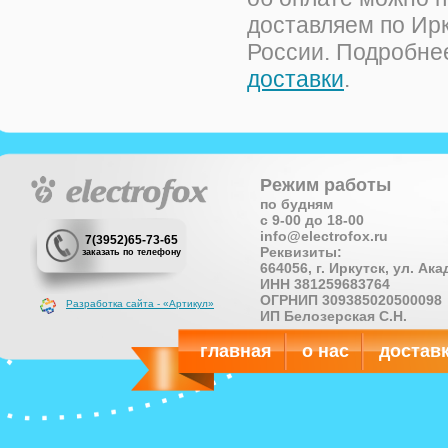
доставляем по Ирку
России. Подробне
доставки
.
Режим работы
по будням
с 9-00 до 18-00
info@electrofox.ru
7(3952)65-73-65
Реквизиты:
заказать по телефону
664056, г. Иркутск, ул. Ак
ИНН 381259683764
ОГРНИП 309385020500098
Разработка сайта - «Артикул»
ИП Белозерская С.Н.
главная
о нас
достав