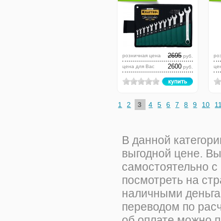
2695
розничная цена
ро
руб.
2600
цена для Вас
це
руб.
1
2
3
4
5
6
7
8
9
10
1
В данной категори
выгодной цене. В
самостоятельно с
посмотреть на ст
наличными деньгам
переводом по рас
об оплате можно 