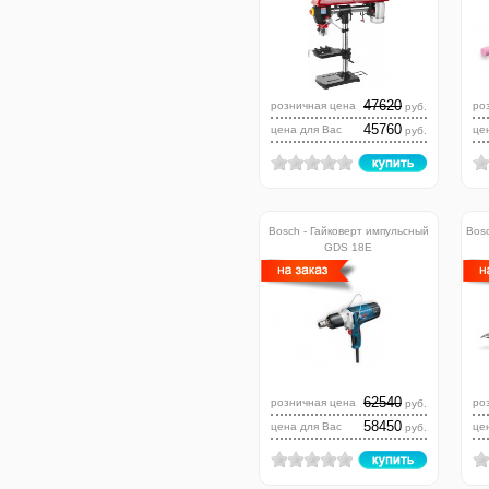
47620
розничная цена
ро
руб.
45760
цена для Вас
це
руб.
Bosch - Гайковерт импульсный
Bos
GDS 18E
62540
розничная цена
ро
руб.
58450
цена для Вас
це
руб.