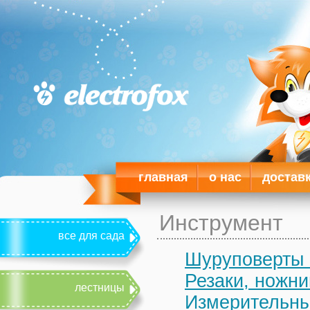
главная
о нас
достав
Инструмент
все для сада
Шуруповерты 
Резаки, ножн
лестницы
Измерительны