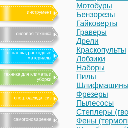
Мотобуры
инструмент
Бензорезы
Гайковерты
Граверы
силовая техника
Дрели
Краскопульты
оснастка, расходные
Лобзики
материалы
Наборы
техника для климата и
Пилы
уборки
Шлифмашин
Фрезеры
спец. одежда, сиз
Пылесосы
Степлеры (гво
Фены (термоп
самогоноварение