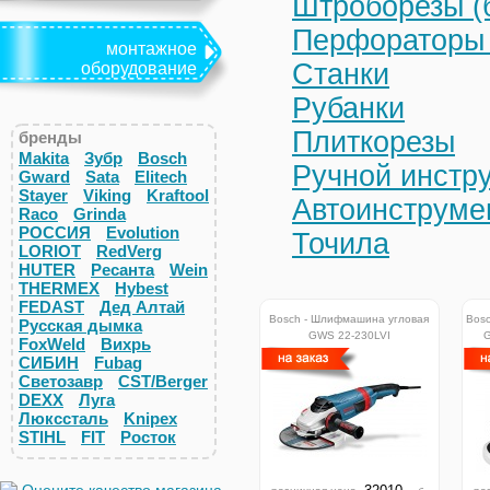
Штроборезы (
Перфораторы 
монтажное
Станки
оборудование
Рубанки
Плиткорезы
бренды
Makita
Зубр
Bosch
Ручной инстр
Gward
Sata
Elitech
Stayer
Viking
Kraftool
Автоинструме
Raco
Grinda
РОССИЯ
Evolution
Точила
LORIOT
RedVerg
HUTER
Ресанта
Wein
THERMEX
Hybest
FEDAST
Дед Алтай
Bosch - Шлифмашина угловая
Bos
Русская дымка
GWS 22-230LVI
FoxWeld
Вихрь
СИБИН
Fubag
Светозавр
CST/Berger
DEXX
Луга
Люкссталь
Knipex
STIHL
FIT
Росток