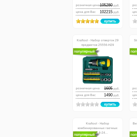
105280
розничная цена
ро
руб.
102215
цена для Вас
це
руб.
Kraftool - Набор отверток 29
S
предметов 25556-H29
1605
розничная цена
ро
руб.
1490
цена для Вас
це
руб.
Kraftool - Набор
Ви
комбинированных гаечных
ключей 6-24...