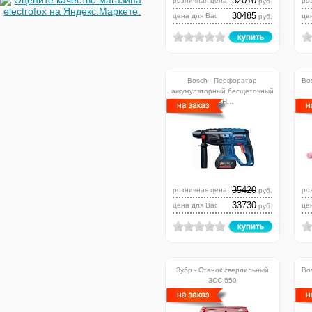
32010
розничная цена
ро
руб.
30485
цена для Вас
це
руб.
Bosch - Перфоратор
Bo
аккумуляторный бесщеточный
GBH...
35420
розничная цена
ро
руб.
33730
цена для Вас
це
руб.
Зубр - Станок сверлильный
Bo
ЗСС-550