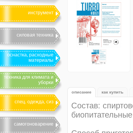
инструмент
силовая техника
оснастка, расходные
материалы
техника для климата и
уборки
описание
как купить
спец. одежда, сиз
Состав: спирто
биопитательные
самогоноварение