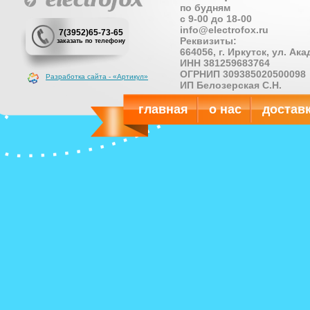
по будням
с 9-00 до 18-00
info@electrofox.ru
7(3952)65-73-65
Реквизиты:
заказать по телефону
664056, г. Иркутск, ул. Ак
ИНН 381259683764
ОГРНИП 309385020500098
Разработка сайта - «Артикул»
ИП Белозерская С.Н.
главная
о нас
достав