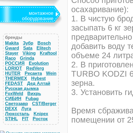
Способ приготов
осахаривание):
монтажное
1. В чистую бр
оборудование
засыпать 6 кг зе
предварительно 
бренды
Makita
Зубр
Bosch
добавить воду т
Gward
Sata
Elitech
Stayer
Viking
Kraftool
объеме 24 литра
Raco
Grinda
2. В приготовле
РОССИЯ
Evolution
LORIOT
RedVerg
TURBO KODZI 60 
HUTER
Ресанта
Wein
THERMEX
Hybest
зерна.
FEDAST
Дед Алтай
Русская дымка
3. Установить г
FoxWeld
Вихрь
СИБИН
Fubag
Светозавр
CST/Berger
DEXX
Луга
Время сбражива
Люкссталь
Knipex
помещении от 25
STIHL
FIT
Росток