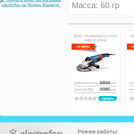
Масса: 60 гр
Bosch - Шлифмашина угловая
Bo
GWS 22-230LVI
32010
розничная цена
ро
руб.
30485
цена для Вас
це
руб.
Режим работы