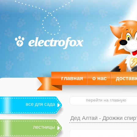
главная
о нас
достав
перейти на главную
все для сада
Дед Алтай - Дрожжи спи
лестницы