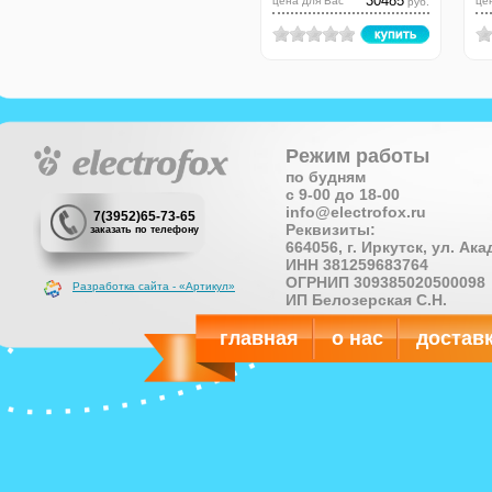
30485
цена для Вас
це
руб.
Режим работы
по будням
с 9-00 до 18-00
info@electrofox.ru
7(3952)65-73-65
Реквизиты:
заказать по телефону
664056, г. Иркутск, ул. Ак
ИНН 381259683764
ОГРНИП 309385020500098
Разработка сайта - «Артикул»
ИП Белозерская С.Н.
главная
о нас
достав