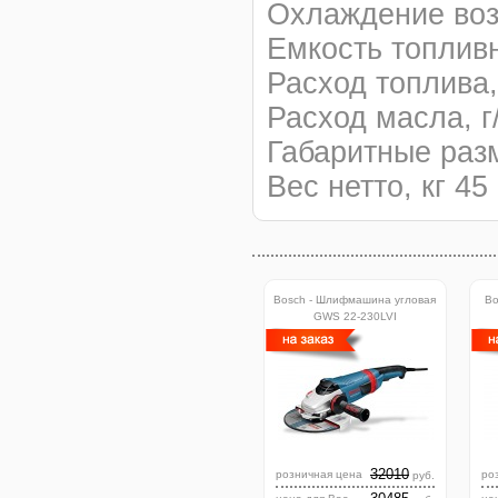
Охлаждение воз
Емкость топливн
Расход топлива,
Расход масла, г/
Габаритные раз
Вес нетто, кг 45
Bosch - Шлифмашина угловая
Bo
GWS 22-230LVI
32010
розничная цена
ро
руб.