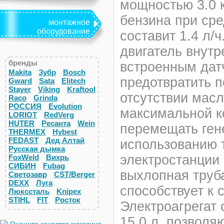
мощностью 3.0 к
бензина при сре
монтажное
оборудование
составит 1.4 л/
двигатель внутр
бренды
встроенным дат
Makita
Зубр
Bosch
предотвратить 
Gward
Sata
Elitech
Stayer
Viking
Kraftool
отсутствии масл
Raco
Grinda
РОССИЯ
Evolution
максимальной 
LORIOT
RedVerg
HUTER
Ресанта
Wein
перемещать гене
THERMEX
Hybest
FEDAST
Дед Алтай
использованию 
Русская дымка
электростанции 
FoxWeld
Вихрь
СИБИН
Fubag
выхлопная труба
Светозавр
CST/Berger
DEXX
Луга
способствует к 
Люкссталь
Knipex
STIHL
FIT
Росток
Электроагрегат
15.0 л, позволя