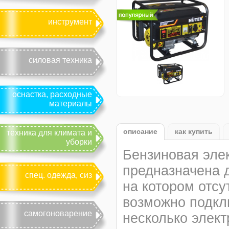
инструмент
силовая техника
оснастка, расходные
материалы
описание
как купить
техника для климата и
уборки
Бензиновая элек
предназначена 
спец. одежда, сиз
на котором отсу
возможно подкл
самогоноварение
несколько элек